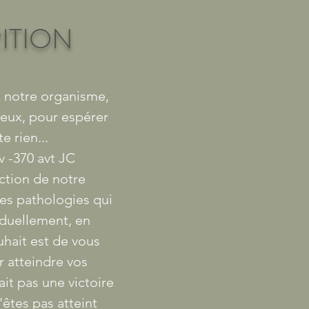
ITION
à notre organisme,
ieux, pour espérer
e rien...
v -370 avt JC
ction de notre
des pathologies qui
iduellement, en
hait est de vous
r atteindre vos
it pas une victoire
'êtes pas atteint