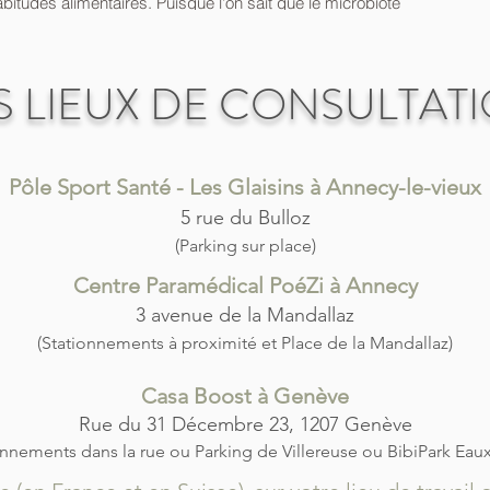
bitudes alimentaires. Puisque l'on sait que le microbiote
puisque l'on connait l'influence considérable que joue le
et son fonctionnement, de la digestion au bien être
 de se préoccuper de la nutrition de bébé dès son plus
jeune âge.
S LIEUX DE CONSULTAT
En savoir plus
Pôle Sport Santé - Les Glaisins à Annecy-le-vieux
5 rue du Bulloz
(Parking sur place)
Centre Paramédical PoéZi à Annecy
3 avenue de la Mandallaz
(Stationnements à proximité et Place de la Mandallaz)
Casa Boost à Genève
Rue du 31 Décembre 23,
1207 Genève
onnements dans la rue ou Parking de Villereuse ou BibiPark Eaux