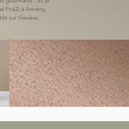
et gourmand... Et je
cal PoéZi à Annecy,
entôt sur Genève.