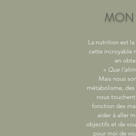
MON 
La nutrition est 
cette incroyable 
en obten
«
Que l’alim
Mais nous som
métabolisme, des p
nous touchent.
fonction des ma
aider à aller 
objectifs et de vo
pour moi de vous