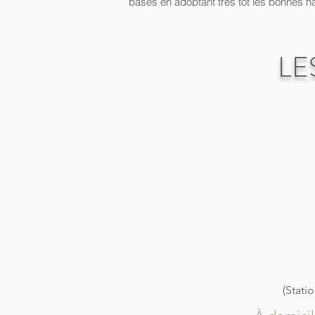
bases en adoptant très tôt les bonnes ha
de l'enfant se fixe vers l'âge de 5 ans, 
microbiote sur l'ensemble du corps 
psychique, il semble plus qu'essentiel
LE
(Stati